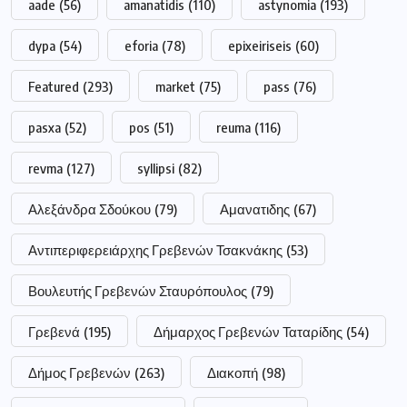
aade
(56)
amanatidis
(110)
astynomia
(193)
dypa
(54)
eforia
(78)
epixeiriseis
(60)
Featured
(293)
market
(75)
pass
(76)
pasxa
(52)
pos
(51)
reuma
(116)
revma
(127)
syllipsi
(82)
Αλεξάνδρα Σδούκου
(79)
Αμανατιδης
(67)
Αντιπεριφερειάρχης Γρεβενών Τσακνάκης
(53)
Βουλευτής Γρεβενών Σταυρόπουλος
(79)
Γρεβενά
(195)
Δήμαρχος Γρεβενών Ταταρίδης
(54)
Δήμος Γρεβενών
(263)
Διακοπή
(98)