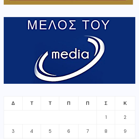
Δ
Τ
Τ
Π
Π
Σ
Κ
1
2
3
4
5
6
7
8
9