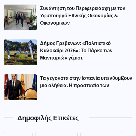
Συνάντηση του Περιφερειάρχη με τον
Υφυπουργό Εθνικής Οικονομίας &
Οικονομικών
Δήμος Γρεβενών: «Πολιτιστικό
Καλοκαίρι 2026»: Το Πάρκο των
Μανιταριών γέμισε
Τα γεγονότα στην Ισπανία υπενθυμίζουν
μια αλήθεια. Η προστασία των
Δημοφιλής Ετικέτες