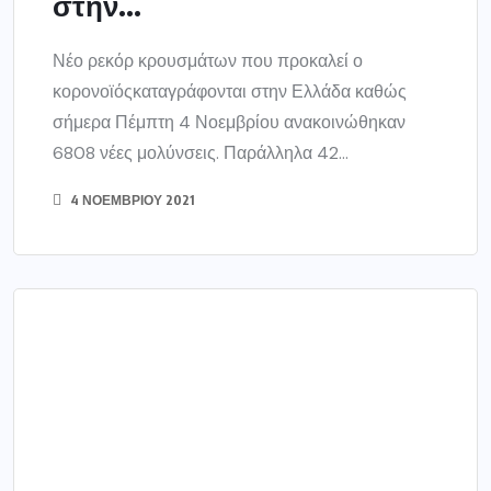
ΕΛΛΑΔΑ
Κορωνοϊός: Στα ύψη και
σήμερα η διασπορά με