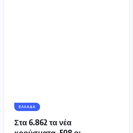
ΕΛΛΑΔΑ
Στα 6.862 τα νέα
κρούσματα, 508 οι
διασωληνωμένοι, 55
θάνατοι-290...
Ο ΕΟΔΥ ανακοίνωσε σήμερα ότι τα νέα
εργαστηριακά επιβεβαιωμένα κρούσματα
κορωνοϊού που καταγράφηκαν τις τελευταίες 24
ώρες είναι 6.862, εκ των...
12 ΝΟΕΜΒΡΊΟΥ 2021