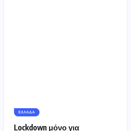
ΕΛΛΑΔΑ
Lockdown μόνο για
ανεμβολίαστους – Όλα τα
νέα μέτρα
Νέα μέτρα μόνο για ανεμβολίαστους
ανακοίνωσε ο υπουργός Υγείας, Θάνος
Πλεύρης, ενώ συνεχίζεται η έκρηξη
κρουσμάτων. Αναλυτικά τι θα ισχύει...
3 ΝΟΕΜΒΡΊΟΥ 2021