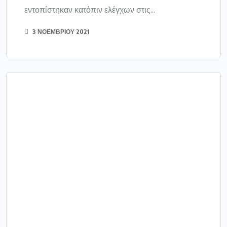
ΕΛΛΑΔΑ
Σοκ και δέος για το ρεύμα
του Οκτωβρίου
Αν οι εκκαθαριστικοί λογαριασμοί ηλεκτρικού
ρεύματος με τις καταναλώσεις του Αυγούστου
και του Σεπτεμβρίου προκάλεσαν σοκ στους