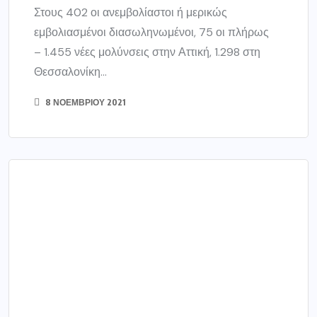
ΕΛΛΑΔΑ
Κορωνοϊός: 4.307 νέα
κρούσματα, 52 θάνατοι, 470
διασωληνωμένοι-132 στην