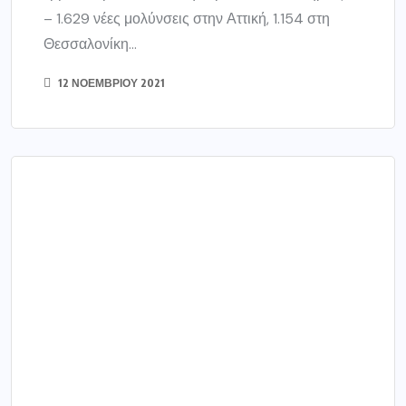
ΕΛΛΑΔΑ
Στα 7.105 τα νέα κρούσματα
– 70 θάνατοι, 489 οι...
Ο ΕΟΔΥ ανακοίνωσε ότι τα νέα εργαστηριακά
επιβεβαιωμένα κρούσματα κορωνοϊού που