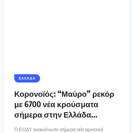
Κορονοϊός: “Μαύρο” ρεκόρ
με 6700 νέα κρούσματα
σήμερα στην Ελλάδα...
Ο ΕΟΔΥ ανακοίνωσε σήμερα νέα αρνητικό
ρεκόρ λοιμώξεων στην χώρα μας. Τα νέα
εργαστηριακά επιβεβαιωμένα κρούσματα του
κορωνοϊού που καταγράφηκαν τις...
2 ΝΟΕΜΒΡΊΟΥ 2021
1
237
238
239
240
241
…
242
243
272
…