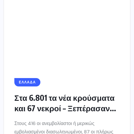
Στα 6.801 τα νέα κρούσματα
και 67 νεκροί – Ξεπέρασαν...
Στους 416 οι ανεμβολίαστοι ή μερικώς
εμβολιασμένοι διασωληνωμένοι, 87 οι πλήρως
– 1.629 νέες μολύνσεις στην Αττική, 1.154 στη
Θεσσαλονίκη...
12 ΝΟΕΜΒΡΊΟΥ 2021