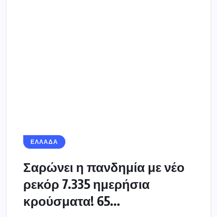
Σαρώνει η πανδημία με νέο
ρεκόρ 7.335 ημερήσια
κρούσματα! 65...
Στους 402 οι ανεμβολίαστοι ή μερικώς
εμβολιασμένοι διασωληνωμένοι, 75 οι πλήρως
– 1.455 νέες μολύνσεις στην Αττική, 1.298 στη
Θεσσαλονίκη...
8 ΝΟΕΜΒΡΊΟΥ 2021