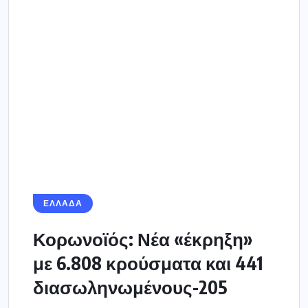
Κορωνοϊός: Νέα «έκρηξη»
με 6.808 κρούσματα και 441
διασωληνωμένους-205
στην...
Νέο ρεκόρ κρουσμάτων που προκαλεί ο
κορονοϊόςκαταγράφονται στην Ελλάδα καθώς
σήμερα Πέμπτη 4 Νοεμβρίου ανακοινώθηκαν
6808 νέες μολύνσεις. Παράλληλα 42...
4 ΝΟΕΜΒΡΊΟΥ 2021