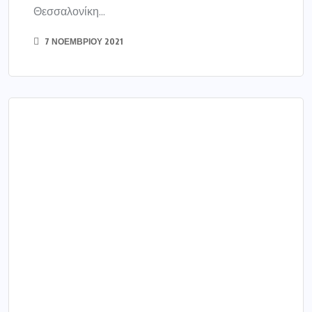
ΕΛΛΑΔΑ
Καταγράφηκαν 6.393
ημερήσια κρούσματα και 43
ακόμη θάνατοι, στους 459...
Στους 377 οι ανεμβολίαστοι ή μερικώς
εμβολιασμένοι διασωληνωμένοι, 82 οι πλήρως