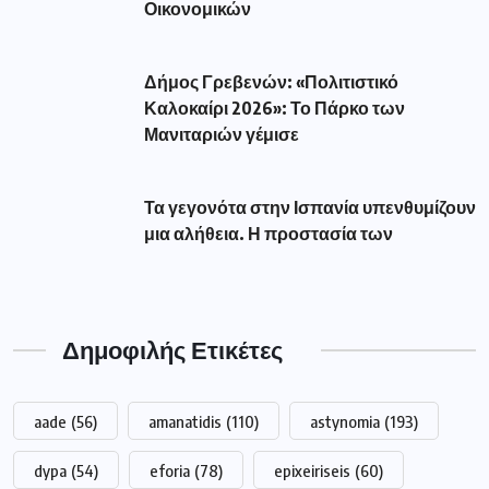
Δημοφιλής Ετικέτες
aade
(56)
amanatidis
(110)
astynomia
(193)
dypa
(54)
eforia
(78)
epixeiriseis
(60)
Featured
(293)
market
(75)
pass
(76)
pasxa
(52)
pos
(51)
reuma
(116)
revma
(127)
syllipsi
(82)
Αλεξάνδρα Σδούκου
(79)
Αμανατιδης
(67)
Αντιπεριφερειάρχης Γρεβενών Τσακνάκης
(53)