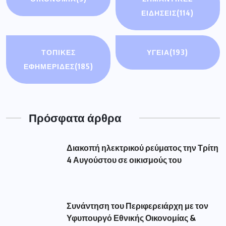
Πρόσφατα άρθρα
Διακοπή ηλεκτρικού ρεύματος την Τρίτη
4 Αυγούστου σε οικισμούς του
Συνάντηση του Περιφερειάρχη με τον
Υφυπουργό Εθνικής Οικονομίας &
Οικονομικών
Δήμος Γρεβενών: «Πολιτιστικό
Καλοκαίρι 2026»: Το Πάρκο των
Μανιταριών γέμισε
Τα γεγονότα στην Ισπανία υπενθυμίζουν
μια αλήθεια. Η προστασία των