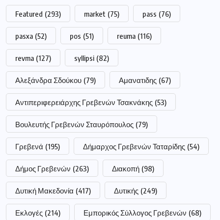
Βουλευτής Γρεβενών Σταυρόπουλος
(79)
Γρεβενά
(195)
Δήμαρχος Γρεβενών Ταταρίδης
(54)
Δήμος Γρεβενών
(263)
Διακοπή
(98)
Δυτική Μακεδονία
(417)
Δυτικής
(249)
Εκλογές
(214)
Εμπορικός Σύλλογος Γρεβενών
(68)
Μακεδονίας
(249)
Νέα Δημοκρατία
(51)
Πανεπιστήμιο
(264)
Πανεπιστήμιο Δυτικής Μακεδονίας
(225)
Περιφέρεια Δυτικής Μακεδονίας
(318)
Περιφερειάρχης Δυτικής Μακεδονίας Αμανατίδης
(223)