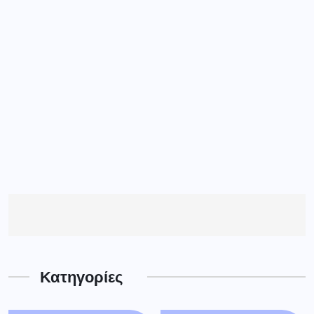
Κατηγορίες
CASINO
(1)
ΑΘΛΗΤΙΚΆ
(91)
ΑΘΛΗΤΙΚΑ
(364)
ΓΝΩΜΕΣ
(191)
ΓΡΕΒΕΝΑ
(4184)
ΔΕΣΚΑΤΗ
(90)