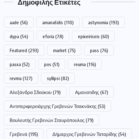
Δημοφιλής Ετικέτες
aade
(56)
amanatidis
(110)
astynomia
(193)
dypa
(54)
eforia
(78)
epixeiriseis
(60)
Featured
(293)
market
(75)
pass
(76)
pasxa
(52)
pos
(51)
reuma
(116)
revma
(127)
syllipsi
(82)
Αλεξάνδρα Σδούκου
(79)
Αμανατιδης
(67)
Αντιπεριφερειάρχης Γρεβενών Τσακνάκης
(53)
Βουλευτής Γρεβενών Σταυρόπουλος
(79)
Γρεβενά
(195)
Δήμαρχος Γρεβενών Ταταρίδης
(54)