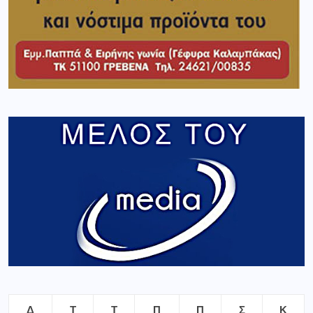
Δ
Τ
Τ
Π
Π
Σ
Κ