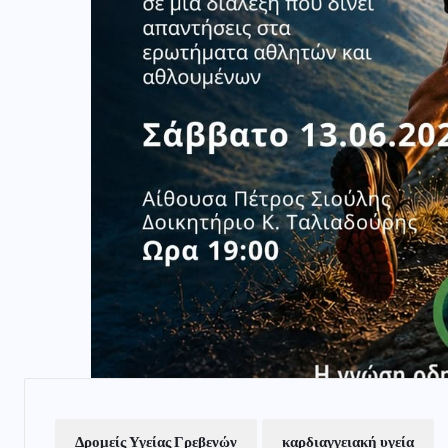
Δρομείς Υγείας Γρεβενών
καρδιαγγειακή υγεία