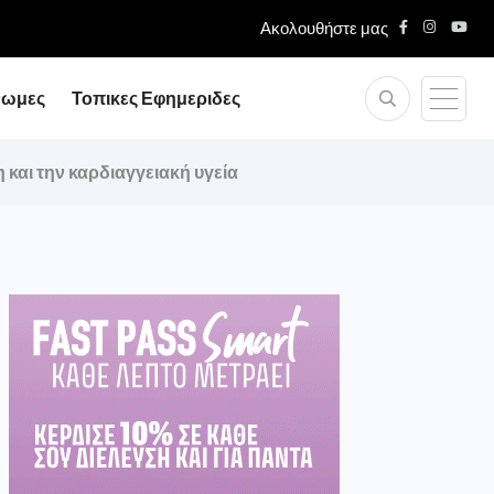
Ακολουθήστε μας
νωμες
Τοπικες Εφημεριδες
και την καρδιαγγειακή υγεία