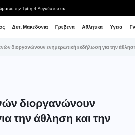
Περιφερειάρχη με τον Υφυπουργό Εθνικής Οικονομίας...
ος
Δυτ. Μακεδονια
Γρεβενα
Αθλητικα
Υγεια
Γ
βενών διοργανώνουν ενημερωτική εκδήλωση για την άθληση 
ενών διοργανώνουν
α την άθληση και την