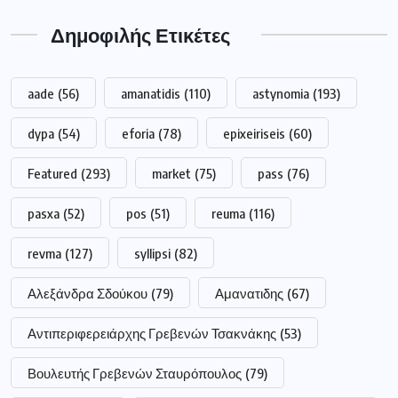
Δημοφιλής Ετικέτες
aade
(56)
amanatidis
(110)
astynomia
(193)
dypa
(54)
eforia
(78)
epixeiriseis
(60)
Featured
(293)
market
(75)
pass
(76)
pasxa
(52)
pos
(51)
reuma
(116)
revma
(127)
syllipsi
(82)
Αλεξάνδρα Σδούκου
(79)
Αμανατιδης
(67)
Αντιπεριφερειάρχης Γρεβενών Τσακνάκης
(53)
Βουλευτής Γρεβενών Σταυρόπουλος
(79)