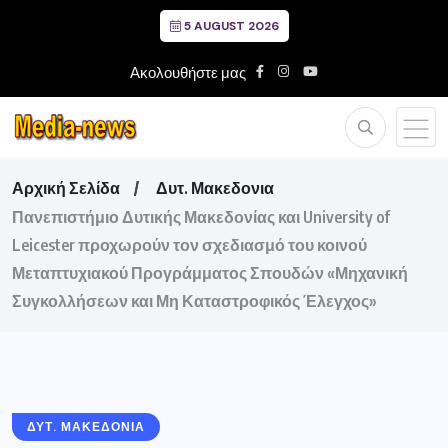
5 AUGUST 2026
Ακολουθήστε μας
Αρχική Σελίδα
Δυτ. Μακεδονια
Πανεπιστήμιο Δυτικής Μακεδονίας και University of
Leicester προχωρούν τον σχεδιασμό του κοινού
Μεταπτυχιακού Προγράμματος Σπουδών «Μηχανική
Συγκολλήσεων και Μη Καταστροφικός Έλεγχος»
ΔΥΤ. ΜΑΚΕΔΟΝΙΑ