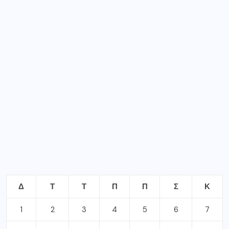
Δ
Τ
Τ
Π
Π
Σ
Κ
1
2
3
4
5
6
7