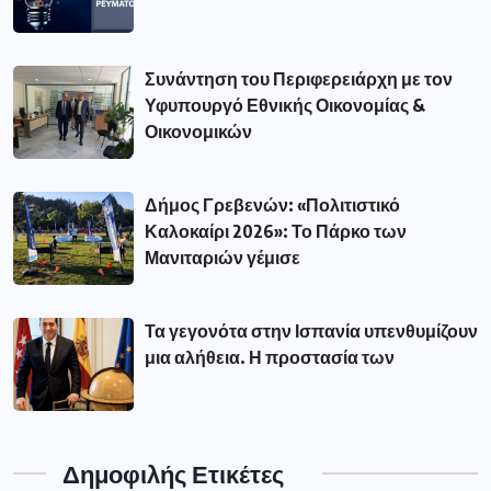
Συνάντηση του Περιφερειάρχη με τον
Υφυπουργό Εθνικής Οικονομίας &
Οικονομικών
Δήμος Γρεβενών: «Πολιτιστικό
Καλοκαίρι 2026»: Το Πάρκο των
Μανιταριών γέμισε
Τα γεγονότα στην Ισπανία υπενθυμίζουν
μια αλήθεια. Η προστασία των
Δημοφιλής Ετικέτες