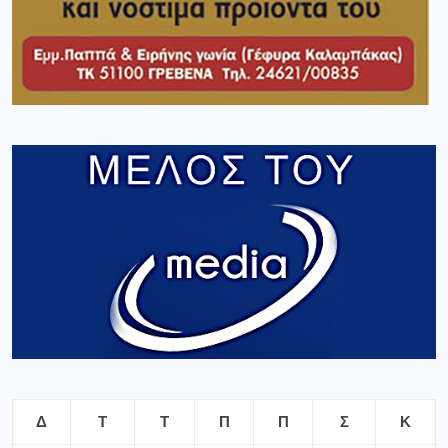
Δ
Τ
Τ
Π
Π
Σ
Κ