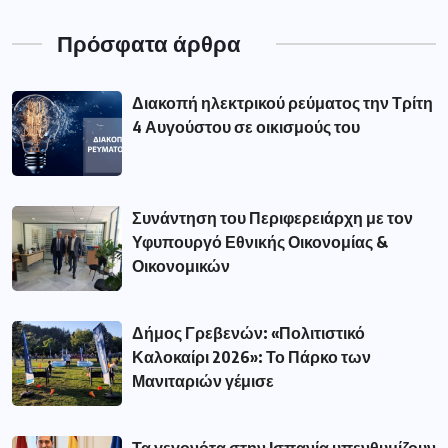
Πρόσφατα άρθρα
Διακοπή ηλεκτρικού ρεύματος την Τρίτη
4 Αυγούστου σε οικισμούς του
Συνάντηση του Περιφερειάρχη με τον
Υφυπουργό Εθνικής Οικονομίας &
Οικονομικών
Δήμος Γρεβενών: «Πολιτιστικό
Καλοκαίρι 2026»: Το Πάρκο των
Μανιταριών γέμισε