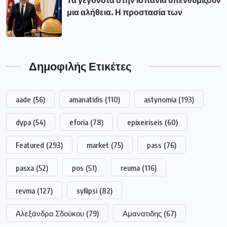
Τα γεγονότα στην Ισπανία υπενθυμίζουν
μια αλήθεια. Η προστασία των
Δημοφιλής Ετικέτες
aade
(56)
amanatidis
(110)
astynomia
(193)
dypa
(54)
eforia
(78)
epixeiriseis
(60)
Featured
(293)
market
(75)
pass
(76)
pasxa
(52)
pos
(51)
reuma
(116)
revma
(127)
syllipsi
(82)
Αλεξάνδρα Σδούκου
(79)
Αμανατιδης
(67)