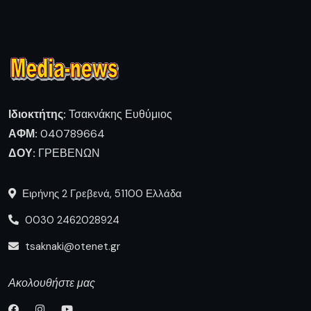
Ιδιοκτήτης:
Τσακνάκης Ευθύμιος
ΑΦΜ:
040789664
ΔΟΥ:
ΓΡΕΒΕΝΩΝ
Ειρήνης 2 Γρεβενά, 51100 Ελλάδα
0030 2462028924
tsaknaki@otenet.gr
Ακολουθήστε μας