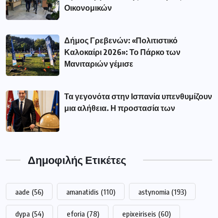
Οικονομικών
Δήμος Γρεβενών: «Πολιτιστικό
Καλοκαίρι 2026»: Το Πάρκο των
Μανιταριών γέμισε
Τα γεγονότα στην Ισπανία υπενθυμίζουν
μια αλήθεια. Η προστασία των
Δημοφιλής Ετικέτες
aade
(56)
amanatidis
(110)
astynomia
(193)
dypa
(54)
eforia
(78)
epixeiriseis
(60)