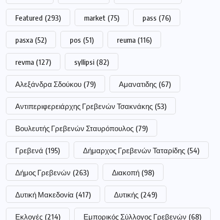
Featured
(293)
market
(75)
pass
(76)
pasxa
(52)
pos
(51)
reuma
(116)
revma
(127)
syllipsi
(82)
Αλεξάνδρα Σδούκου
(79)
Αμανατιδης
(67)
Αντιπεριφερειάρχης Γρεβενών Τσακνάκης
(53)
Βουλευτής Γρεβενών Σταυρόπουλος
(79)
Γρεβενά
(195)
Δήμαρχος Γρεβενών Ταταρίδης
(54)
Δήμος Γρεβενών
(263)
Διακοπή
(98)
Δυτική Μακεδονία
(417)
Δυτικής
(249)
Εκλογές
(214)
Εμπορικός Σύλλογος Γρεβενών
(68)