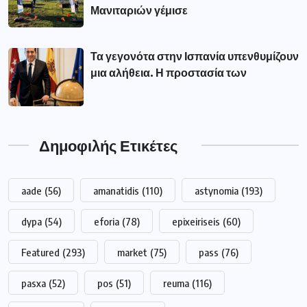
Μανιταριών γέμισε
Τα γεγονότα στην Ισπανία υπενθυμίζουν
μια αλήθεια. Η προστασία των
Δημοφιλής Ετικέτες
aade
(56)
amanatidis
(110)
astynomia
(193)
dypa
(54)
eforia
(78)
epixeiriseis
(60)
Featured
(293)
market
(75)
pass
(76)
pasxa
(52)
pos
(51)
reuma
(116)