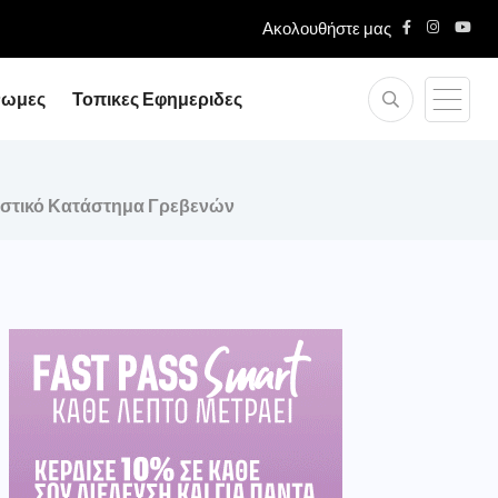
Ακολουθήστε μας
νωμες
Τοπικες Εφημεριδες
νιστικό Κατάστημα Γρεβενών