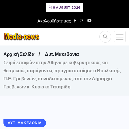
6 AUGUST 2026
Ακολουθήστε μας
Αρχική Σελίδα
Δυτ. Μακεδονια
Σειρά επαφών στην Αθήνα με κυβερνητικούς και
θεσμικούς παράγοντες πραγματοποίησε ο Βουλευτής
Π.Ε. Γρεβενών, συνοδευόμενος από τον Δήμαρχο
Γρεβενών κ. Κυριάκο Ταταρίδη
ΔΥΤ. ΜΑΚΕΔΟΝΙΑ