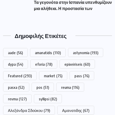
Τα γεγονότα στην Ισπανία υπενθυμίζουν
μια αλήθεια. Η προστασία των
Δημοφιλής Ετικέτες
aade
(56)
amanatidis
(110)
astynomia
(193)
dypa
(54)
eforia
(78)
epixeiriseis
(60)
Featured
(293)
market
(75)
pass
(76)
pasxa
(52)
pos
(51)
reuma
(116)
revma
(127)
syllipsi
(82)
Αλεξάνδρα Σδούκου
(79)
Αμανατιδης
(67)