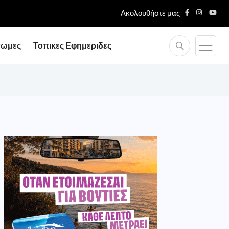
Ακολουθήστε μας
νωμες
Τοπικες Εφημεριδες