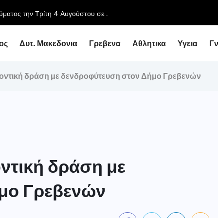
ύματος την Τρίτη 4 Αυγούστου σε...
ος
Δυτ. Μακεδονια
Γρεβενα
Αθλητικα
Υγεια
Γ
οντική δράση με δενδροφύτευση στον Δήμο Γρεβενών
ντική δράση με
μο Γρεβενών