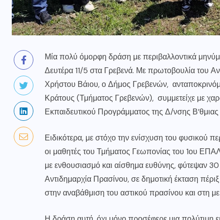
Μία πολύ όμορφη δράση με περιβαλλοντικά μηνύμ
Δευτέρα 11/5 στα Γρεβενά. Με πρωτοβουλία του Α
Χρήστου Βάιου, ο Δήμος Γρεβενών, ανταποκρινόμ
Κράτους (Τμήματος Γρεβενών), συμμετείχε με χαρ
Εκπαιδευτικού Προγράμματος της Δ/νσης Β’θμιας
Ειδικότερα, με στόχο την ενίσχυση του φυσικού π
οι μαθητές του Τμήματος Γεωπονίας του 1ου ΕΠΑΛ
με ενθουσιασμό και αίσθημα ευθύνης, φύτεψαν 30
Αντιδημαρχία Πρασίνου, σε δημοτική έκταση πέρι
στην αναβάθμιση του αστικού πρασίνου και στη μ
Η δράση αυτή, όχι μόνο προσέφερε μια πολύτιμη εμ