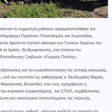
ατα και τη συμμετοχή μαθητών πραγματοποιήθηκε την
ντιδημάρχου Πρασίνου, Πολεοδομίας και Χωροταξίας,
ενος άμεσα σε σχετικό κάλεσμα των Γενικών Αρχείων του
ά σε δράση δενδροφύτευσης, στα πλαίσια του
 Εκπαίδευσης Γρεβενών «Ενεργός Πολίτης».
εριβάλλοντος και την ευαισθητοποίηση της τοπικής κοινωνίας,
, υπό την εποπτεία της καθηγήτριας κ. Θεοδωράκη Μαρίας,
 Μακεδονικές Βελανιδιές που τους προμήθευσε η
ξ του κτιριακού συγκροτήματος του ΕΠΑΛ, συμβάλλοντας
είωση του οικολογικού αποτυπώματος της περιοχής.
πειρία στους μαθητές, αλλά και ανέδειξε τη σημασία της