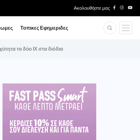
Ακολουθήστε μας
νωμες
Τοπικες Εφημεριδες
χύτητα τα δύο ΙΧ στα διόδια