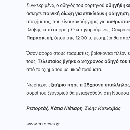
Συγκεκριμένα, ο οδηγός του φορτηγού
οδηγήθηκε
άσκησε
ποινική δίωξη για επικίνδυνη οδήγηση
ατυχήματος, που είναι κακούργημα, για
ανθρωποκτ
βλάβης κατά συρροή. Ο κατηγορούμενος, Ουκραν
Παρασκευή
, όπου στις 12:00 το μεσημέρι θα απο
Όσον αφορά στους τραυματίες, βρίσκονται πλέον εκ
τους.
Τελευταίος βγήκε ο 34χρονος οδηγό του 
από το όχημά του με μικρά τραύματα.
Νωρίτερα,
εξιτήριο πήρε η 25χρονη υπάλληλος
σοροί του ζευγαριού θα μεταφερθούν στη Νάουσα 
Ρεπορτάζ: Κάτια Νιάκαρη
,
Ζώης Κακκαβάς
www.ertnews.gr