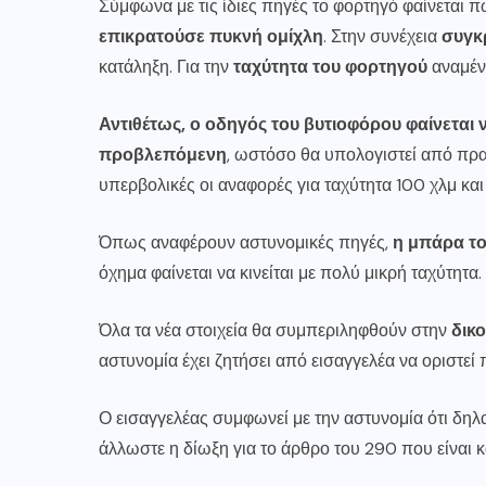
Σύμφωνα με τις ίδιες πηγές το φορτηγό φαίνεται 
επικρατούσε πυκνή ομίχλη
. Στην συνέχεια
συγκ
κατάληξη. Για την
ταχύτητα του φορτηγού
αναμέν
Αντιθέτως, ο οδηγός του βυτιοφόρου φαίνεται 
προβλεπόμενη
, ωστόσο θα υπολογιστεί από πρ
υπερβολικές οι αναφορές για ταχύτητα 100 χλμ και
Όπως αναφέρουν αστυνομικές πηγές,
η μπάρα το
όχημα φαίνεται να κινείται με πολύ μικρή ταχύτητα.
Όλα τα νέα στοιχεία θα συμπεριληφθούν στην
δικ
αστυνομία έχει ζητήσει από εισαγγελέα να οριστε
Ο εισαγγελέας συμφωνεί με την αστυνομία ότι δηλα
άλλωστε η δίωξη για το άρθρο του 290 που είναι 