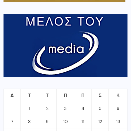
Δ
Τ
Τ
Π
Π
Σ
Κ
1
2
3
4
5
6
7
8
9
10
11
12
13