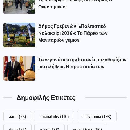
Οικονομικών
Δήμος Γρεβενών: «Πολιτιστικό
Καλοκαίρι 2026»: Το Πάρκο των
Μανιταριών γέμισε
Τα γεγονότα στην Ισπανία υπενθυμίζουν
μια αλήθεια. Η προστασία των
Δημοφιλής Ετικέτες
aade
(56)
amanatidis
(110)
astynomia
(193)
dypa
(54)
eforia
(78)
epixeiriseis
(60)