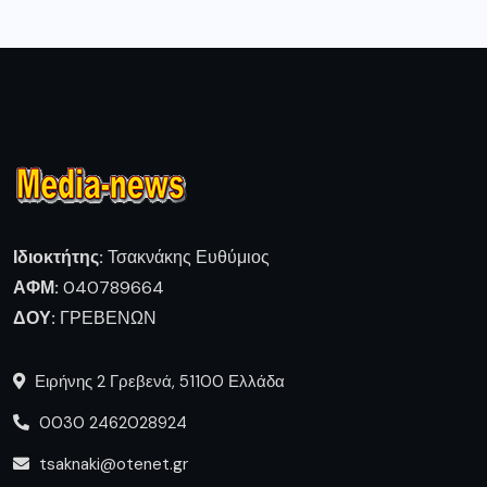
Ιδιοκτήτης:
Τσακνάκης Ευθύμιος
ΑΦΜ:
040789664
ΔΟΥ:
ΓΡΕΒΕΝΩΝ
Ειρήνης 2 Γρεβενά, 51100 Ελλάδα
0030 2462028924
tsaknaki@otenet.gr