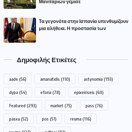
Μανιταριών γέμισε
Τα γεγονότα στην Ισπανία υπενθυμίζουν
μια αλήθεια. Η προστασία των
Δημοφιλής Ετικέτες
aade
(56)
amanatidis
(110)
astynomia
(193)
dypa
(54)
eforia
(78)
epixeiriseis
(60)
Featured
(293)
market
(75)
pass
(76)
pasxa
(52)
pos
(51)
reuma
(116)
revma
(127)
syllipsi
(82)