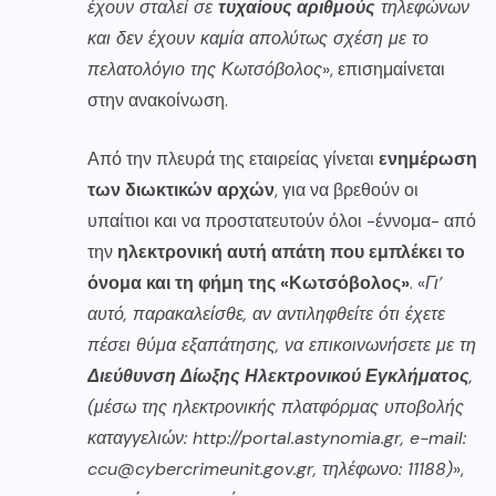
έχουν σταλεί σε
τυχαίους αριθμούς
τηλεφώνων
και δεν έχουν καμία απολύτως σχέση με το
πελατολόγιο της Κωτσόβολος
», επισημαίνεται
στην ανακοίνωση.
Από την πλευρά της εταιρείας γίνεται
ενημέρωση
των διωκτικών αρχών
, για να βρεθούν οι
υπαίτιοι και να προστατευτούν όλοι -έννομα- από
την
ηλεκτρονική αυτή απάτη που εμπλέκει το
όνομα και τη φήμη της «Κωτσόβολος»
. «
Γι’
αυτό, παρακαλείσθε, αν αντιληφθείτε ότι έχετε
πέσει θύμα εξαπάτησης, να επικοινωνήσετε με τη
Διεύθυνση Δίωξης Ηλεκτρονικού Εγκλήματος
,
(μέσω της ηλεκτρονικής πλατφόρμας υποβολής
καταγγελιών:
http://portal.astynomia.gr
, e-mail:
ccu@cybercrimeunit.gov.gr, τηλέφωνο: 11188)
»,