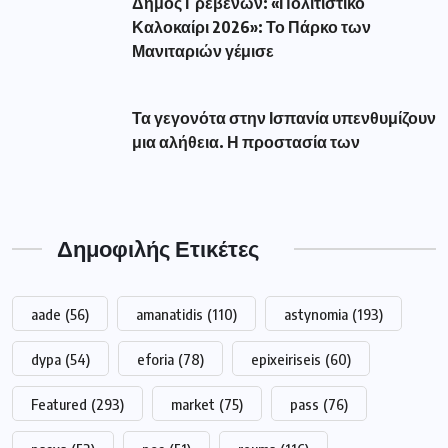
Δήμος Γρεβενών: «Πολιτιστικό
Καλοκαίρι 2026»: Το Πάρκο των
Μανιταριών γέμισε
Τα γεγονότα στην Ισπανία υπενθυμίζουν
μια αλήθεια. Η προστασία των
Δημοφιλής Ετικέτες
aade
(56)
amanatidis
(110)
astynomia
(193)
dypa
(54)
eforia
(78)
epixeiriseis
(60)
Featured
(293)
market
(75)
pass
(76)