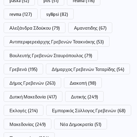
pasxa
(52)
pos
(51)
reuma
(116)
revma
(127)
syllipsi
(82)
Αλεξάνδρα Σδούκου
(79)
Αμανατιδης
(67)
Αντιπεριφερειάρχης Γρεβενών Τσακνάκης
(53)
Βουλευτής Γρεβενών Σταυρόπουλος
(79)
Γρεβενά
(195)
Δήμαρχος Γρεβενών Ταταρίδης
(54)
Δήμος Γρεβενών
(263)
Διακοπή
(98)
Δυτική Μακεδονία
(417)
Δυτικής
(249)
Εκλογές
(214)
Εμπορικός Σύλλογος Γρεβενών
(68)
Μακεδονίας
(249)
Νέα Δημοκρατία
(51)