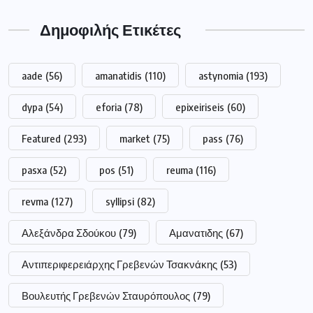
Δημοφιλής Ετικέτες
aade
(56)
amanatidis
(110)
astynomia
(193)
dypa
(54)
eforia
(78)
epixeiriseis
(60)
Featured
(293)
market
(75)
pass
(76)
pasxa
(52)
pos
(51)
reuma
(116)
revma
(127)
syllipsi
(82)
Αλεξάνδρα Σδούκου
(79)
Αμανατιδης
(67)
Αντιπεριφερειάρχης Γρεβενών Τσακνάκης
(53)
Βουλευτής Γρεβενών Σταυρόπουλος
(79)