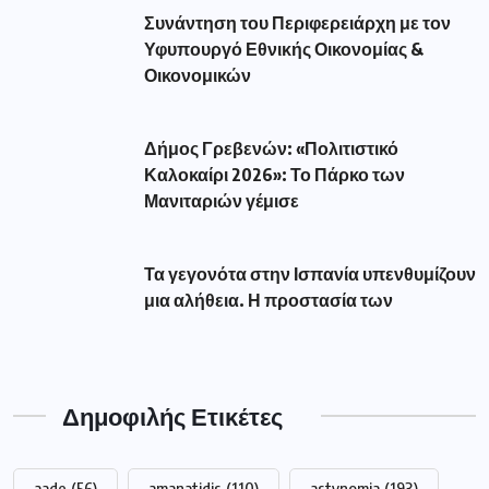
Συνάντηση του Περιφερειάρχη με τον
Υφυπουργό Εθνικής Οικονομίας &
Οικονομικών
Δήμος Γρεβενών: «Πολιτιστικό
Καλοκαίρι 2026»: Το Πάρκο των
Μανιταριών γέμισε
Τα γεγονότα στην Ισπανία υπενθυμίζουν
μια αλήθεια. Η προστασία των
Δημοφιλής Ετικέτες
aade
(56)
amanatidis
(110)
astynomia
(193)