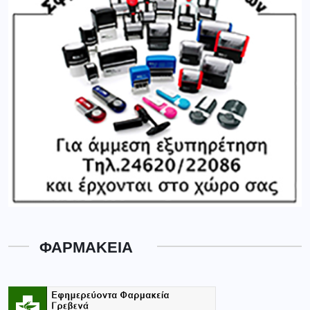
ΦΑΡΜΑΚΕΙΑ