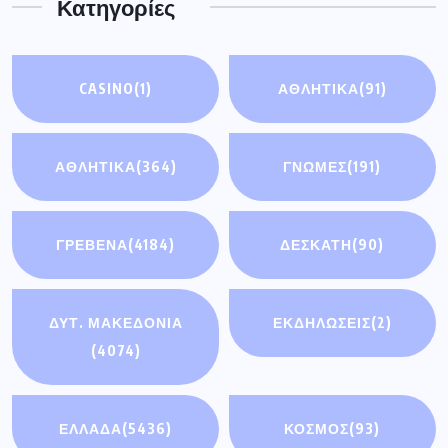
Κατηγορίες
CASINO
(1)
ΑΘΛΗΤΙΚΆ
(91)
ΑΘΛΗΤΙΚΑ
(364)
ΓΝΩΜΕΣ
(191)
ΓΡΕΒΕΝΑ
(4184)
ΔΕΣΚΑΤΗ
(90)
ΔΥΤ. ΜΑΚΕΔΟΝΙΑ
ΕΚΔΗΛΩΣΕΙΣ
(2)
(4074)
ΕΛΛΑΔΑ
(5436)
ΚΟΣΜΟΣ
(93)