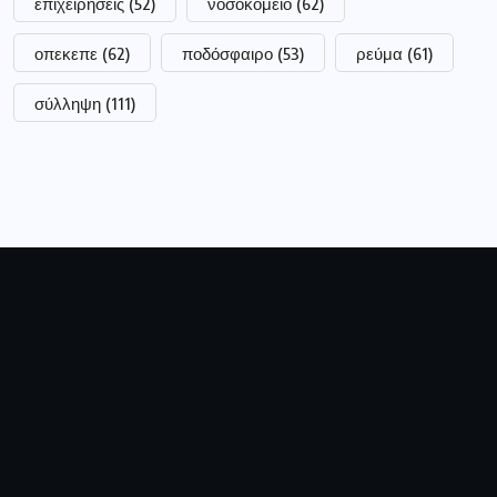
επιχειρήσεις
(52)
νοσοκομείο
(62)
οπεκεπε
(62)
ποδόσφαιρο
(53)
ρεύμα
(61)
σύλληψη
(111)