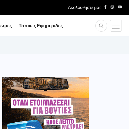
Ακολουθήστε μας
νωμες
Τοπικες Εφημεριδες