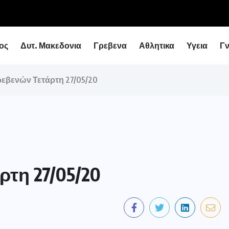
ειάρχη με τον Υφυπουργό Εθνικής Οικονομίας...
ος
Δυτ. Μακεδονια
Γρεβενα
Αθλητικα
Υγεια
Γ
εβενών Τετάρτη 27/05/20
τη 27/05/20