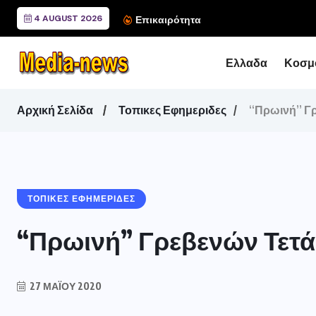
4 AUGUST 2026
Συνάντηση του Περιφερ
Επικαιρότητα
Ελλαδα
Κοσμ
Αρχική Σελίδα
Τοπικες Εφημεριδες
“Πρωινή” Γρ
ΤΟΠΙΚΕΣ ΕΦΗΜΕΡΙΔΕΣ
“Πρωινή” Γρεβενών Τετάρ
27 ΜΑΪ́ΟΥ 2020