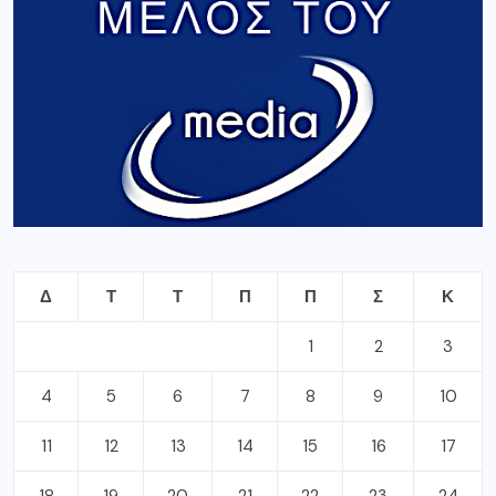
Δ
Τ
Τ
Π
Π
Σ
Κ
1
2
3
4
5
6
7
8
9
10
11
12
13
14
15
16
17