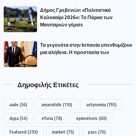
Δήμος Γρεβενών: «Πολιτιστικό
Καλοκαίρι 2026»: Το Πάρκο των
Μανιταριών γέμισε
Τα γεγονότα στην Ισπανία υπενθυμίζουν
μια αλήθεια. Η προστασία των
Δημοφιλής Ετικέτες
aade
(56)
amanatidis
(110)
astynomia
(193)
dypa
(54)
eforia
(78)
epixeiriseis
(60)
Featured
(293)
market
(75)
pass
(76)