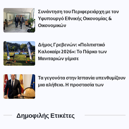
Συνάντηση του Περιφερειάρχη με τον
Υφυπουργό Εθνικής Οικονομίας &
Οικονομικών
Δήμος Γρεβενών: «Πολιτιστικό
Καλοκαίρι 2026»: Το Πάρκο των
Μανιταριών γέμισε
Τα γεγονότα στην Ισπανία υπενθυμίζουν
μια αλήθεια. Η προστασία των
Δημοφιλής Ετικέτες