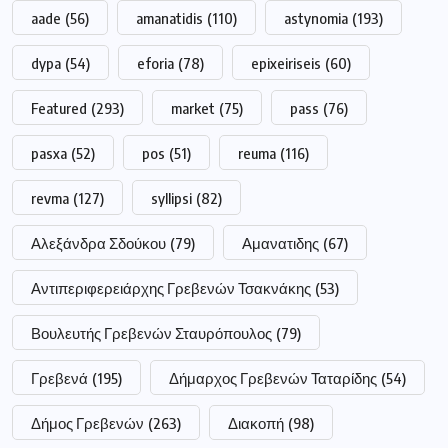
aade
(56)
amanatidis
(110)
astynomia
(193)
dypa
(54)
eforia
(78)
epixeiriseis
(60)
Featured
(293)
market
(75)
pass
(76)
pasxa
(52)
pos
(51)
reuma
(116)
revma
(127)
syllipsi
(82)
Αλεξάνδρα Σδούκου
(79)
Αμανατιδης
(67)
Αντιπεριφερειάρχης Γρεβενών Τσακνάκης
(53)
Βουλευτής Γρεβενών Σταυρόπουλος
(79)
Γρεβενά
(195)
Δήμαρχος Γρεβενών Ταταρίδης
(54)
Δήμος Γρεβενών
(263)
Διακοπή
(98)