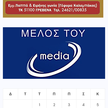
Δ
Τ
Τ
Π
Π
Σ
Κ
1
2
3
4
5