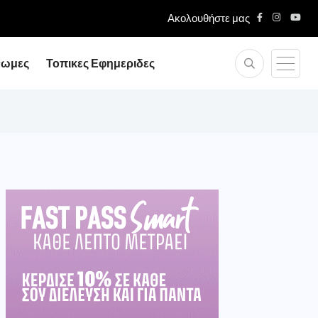
Ακολουθήστε μας
νωμες
Τοπικες Εφημεριδες