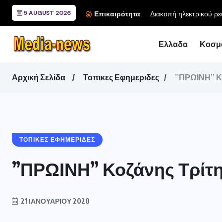
5 AUGUST 2026
Διακοπή ηλεκτρικού ρε
Επικαιρότητα
Ελλαδα
Κοσμ
Αρχική Σελίδα
Τοπικες Εφημεριδες
”ΠΡΩΙΝΗ” Κο
ΤΟΠΙΚΕΣ ΕΦΗΜΕΡΙΔΕΣ
”ΠΡΩΙΝΗ” Κοζάνης Τρίτη 
21 ΙΑΝΟΥΑΡΊΟΥ 2020