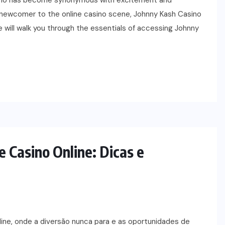
asino has become synonymous with excitement and
newcomer to the online casino scene, Johnny Kash Casino
 will walk you through the essentials of accessing Johnny
 Casino Online: Dicas e
ine, onde a diversão nunca para e as oportunidades de