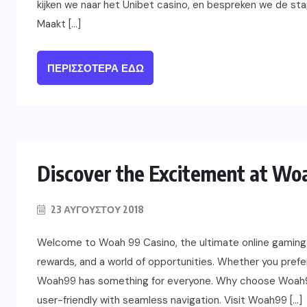
kijken we naar het Unibet casino, en bespreken we de st
Maakt […]
ΠΕΡΙΣΣΌΤΕΡΑ ΕΔΏ
Discover the Excitement at Wo
23 ΑΥΓΟΎΣΤΟΥ 2018
Welcome to Woah 99 Casino, the ultimate online gaming 
rewards, and a world of opportunities. Whether you prefer
Woah99 has something for everyone. Why choose Woah99 
user-friendly with seamless navigation. Visit Woah99 […]