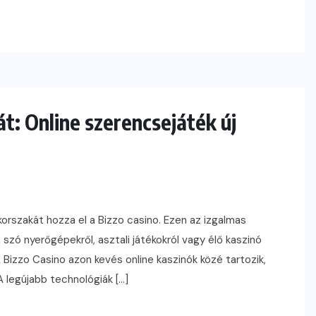
át: Online szerencsejáték új
orszakát hozza el a Bizzo casino. Ezen az izgalmas
szó nyerőgépekről, asztali játékokról vagy élő kaszinó
Bizzo Casino azon kevés online kaszinók közé tartozik,
 legújabb technológiák […]