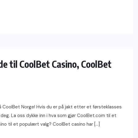
e til CoolBet Casino, CoolBet
 CoolBet Norge! Hvis du er på jakt etter et førsteklasses
deg. La oss dykke inn i hva som gjør CoolBet.com til et
ino til et populært valg? CoolBet casino har […]