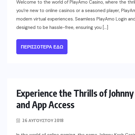
Welcome to the world of PlayAmo Casino, where the thri
you’re new to online casinos or a seasoned player, PlayA
modern virtual experiences. Seamless PlayAmo Login and
designed to be hassle-free, ensuring you […]
ΠΕΡΙΣΣΌΤΕΡΑ ΕΔΏ
Experience the Thrills of Johnny
and App Access
26 ΑΥΓΟΎΣΤΟΥ 2018