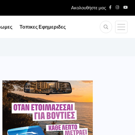
Ακολουθήστε μας
νωμες
Τοπικες Εφημεριδες