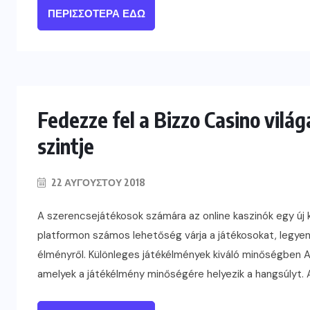
ΠΕΡΙΣΣΌΤΕΡΑ ΕΔΏ
Fedezze fel a Bizzo Casino világ
szintje
22 ΑΥΓΟΎΣΤΟΥ 2018
A szerencsejátékosok számára az online kaszinók egy új k
platformon számos lehetőség várja a játékosokat, legyen 
élményről. Különleges játékélmények kiváló minőségben A 
amelyek a játékélmény minőségére helyezik a hangsúlyt. A