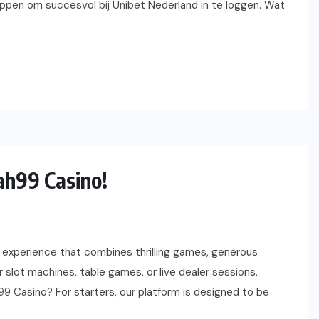
appen om succesvol bij Unibet Nederland in te loggen. Wat
ah99 Casino!
experience that combines thrilling games, generous
 slot machines, table games, or live dealer sessions,
Casino? For starters, our platform is designed to be