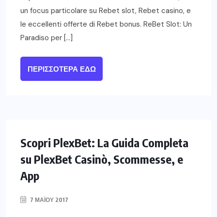
un focus particolare su Rebet slot, Rebet casino, e
le eccellenti offerte di Rebet bonus. ReBet Slot: Un
Paradiso per […]
ΠΕΡΙΣΣΌΤΕΡΑ ΕΔΏ
Scopri PlexBet: La Guida Completa
su PlexBet Casinò, Scommesse, e
App
7 ΜΑΪ́ΟΥ 2017