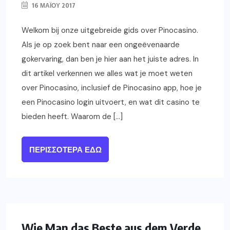
16 ΜΑΪ́ΟΥ 2017
Welkom bij onze uitgebreide gids over Pinocasino.
Als je op zoek bent naar een ongeëvenaarde
gokervaring, dan ben je hier aan het juiste adres. In
dit artikel verkennen we alles wat je moet weten
over Pinocasino, inclusief de Pinocasino app, hoe je
een Pinocasino login uitvoert, en wat dit casino te
bieden heeft. Waarom de […]
ΠΕΡΙΣΣΌΤΕΡΑ ΕΔΏ
Wie Man das Beste aus dem Verde