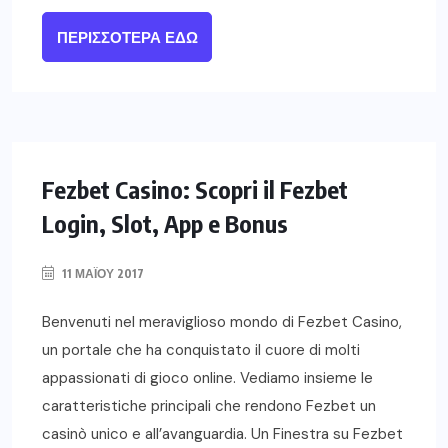
ΠΕΡΙΣΣΌΤΕΡΑ ΕΔΏ
Fezbet Casino: Scopri il Fezbet
Login, Slot, App e Bonus
11 ΜΑΪ́ΟΥ 2017
Benvenuti nel meraviglioso mondo di Fezbet Casino,
un portale che ha conquistato il cuore di molti
appassionati di gioco online. Vediamo insieme le
caratteristiche principali che rendono Fezbet un
casinò unico e all’avanguardia. Un Finestra su Fezbet