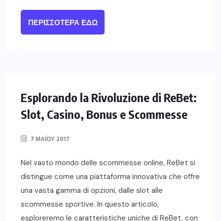
ΠΕΡΙΣΣΌΤΕΡΑ ΕΔΏ
Esplorando la Rivoluzione di ReBet:
Slot, Casino, Bonus e Scommesse
7 ΜΑΪ́ΟΥ 2017
Nel vasto mondo delle scommesse online, ReBet si
distingue come una piattaforma innovativa che offre
una vasta gamma di opzioni, dalle slot alle
scommesse sportive. In questo articolo,
esploreremo le caratteristiche uniche di ReBet, con