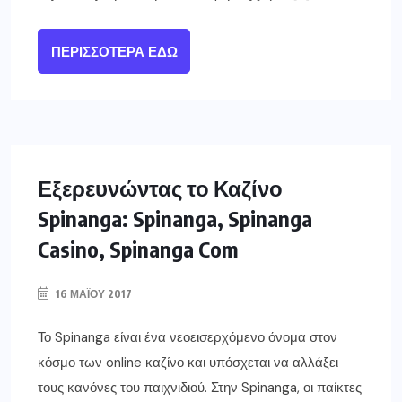
ΠΕΡΙΣΣΌΤΕΡΑ ΕΔΏ
Εξερευνώντας το Καζίνο
Spinanga: Spinanga, Spinanga
Casino, Spinanga Com
16 ΜΑΪ́ΟΥ 2017
Το Spinanga είναι ένα νεοεισερχόμενο όνομα στον
κόσμο των online καζίνο και υπόσχεται να αλλάξει
τους κανόνες του παιχνιδιού. Στην Spinanga, οι παίκτες