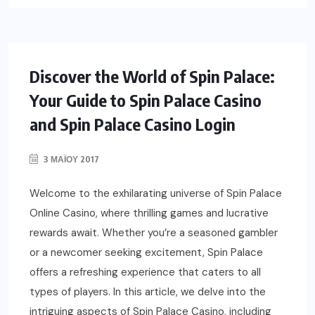
Discover the World of Spin Palace:
Your Guide to Spin Palace Casino
and Spin Palace Casino Login
3 ΜΑΪ́ΟΥ 2017
Welcome to the exhilarating universe of Spin Palace
Online Casino, where thrilling games and lucrative
rewards await. Whether you’re a seasoned gambler
or a newcomer seeking excitement, Spin Palace
offers a refreshing experience that caters to all
types of players. In this article, we delve into the
intriguing aspects of Spin Palace Casino, including